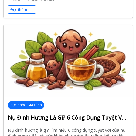
Đọc thêm
Sức Khỏe Gia Đình
Nụ Đinh Hương Là Gì? 6 Công Dụng Tuyệt Vời Của Nụ Đinh Hương Với Sức Khỏe
Nụ đinh hương là gì? Tìm hiểu 6 công dụng tuyệt vời của nụ
đinh hương đối với sức khỏe như giảm đau răng, hỗ trợ tiêu