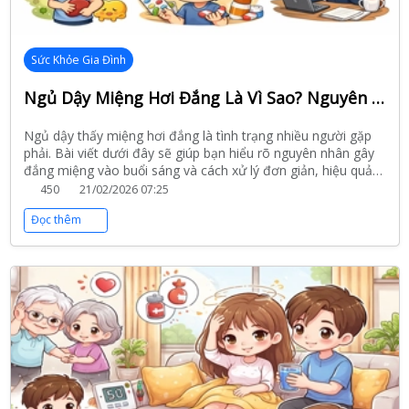
Sức Khỏe Gia Đình
Ngủ Dậy Miệng Hơi Đắng Là Vì Sao? Nguyên Nhân Và Cách Khắc Phục Hiệu Quả
Ngủ dậy thấy miệng hơi đắng là tình trạng nhiều người gặp
phải. Bài viết dưới đây sẽ giúp bạn hiểu rõ nguyên nhân gây
đắng miệng vào buổi sáng và cách xử lý đơn giản, hiệu quả
ngay tại nhà.
450
21/02/2026 07:25
Đọc thêm