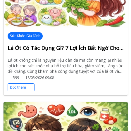
Sức Khỏe Gia Đình
Lá Ớt Có Tác Dụng Gì? 7 Lợi Ích Bất Ngờ Cho Sức Khỏe Bạn Nên Biết
Lá ớt không chỉ là nguyên liệu dân dã mà còn mang lại nhiều
lợi ích cho sức khỏe như hỗ trợ tiêu hóa, giảm viêm, tăng sức
đề kháng. Cùng khám phá công dụng tuyệt vời của lá ớt và
cách sử dụng hiệu quả.
599
18/03/2026 09:08
Đọc thêm