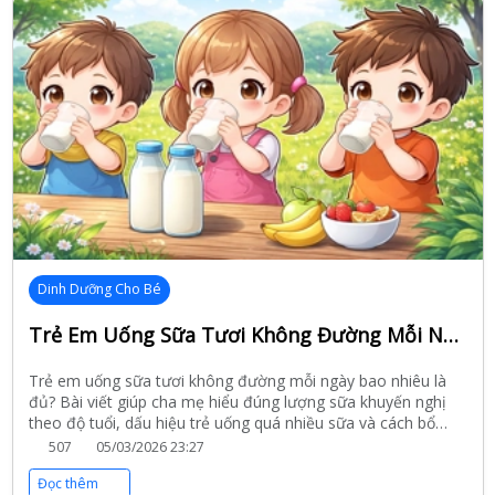
Dinh Dưỡng Cho Bé
Trẻ Em Uống Sữa Tươi Không Đường Mỗi Ngày Bao Nhiêu Là Đủ? Dấu Hiệu Uống Quá Nhiều Cha Mẹ Cần Biết
Trẻ em uống sữa tươi không đường mỗi ngày bao nhiêu là
đủ? Bài viết giúp cha mẹ hiểu đúng lượng sữa khuyến nghị
theo độ tuổi, dấu hiệu trẻ uống quá nhiều sữa và cách bổ
sung sữa khoa học để đảm bảo dinh dưỡng.
507
05/03/2026 23:27
Đọc thêm