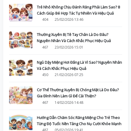
Trẻ Nhỏ Không Chịu Đánh Răng Phải Làm Sao? 8
Cách Giúp Bé Hợp Tác Tự Nhiên Và Hiệu Quả
404
25/02/2026 13:46
Thường Xuyên Bị Tê Tay Chân Là Do Đâu?
Nguyên Nhân Và Cách Khắc Phục Hiệu Quả
467
23/02/2026 15:01
Ngủ Dậy Miệng Hơi Đắng Là Vì Sao? Nguyên Nhân
Và Cách Khắc Phục Hiệu Quả
450
21/02/2026 07:25
Cơ Thể Thường Xuyên Bị Chóng Mặt Là Do Đâu?
Gia Đình Nên Làm Gì Để Cải Thiện?
467
14/02/2026 14:48
Hướng Dẫn Chăm Sóc Răng Miệng Cho Trẻ Theo
Từng Độ Tuổi: Nền Tảng Cho Nụ Cười Khỏe Mạnh
487
05/02/2026 19:41