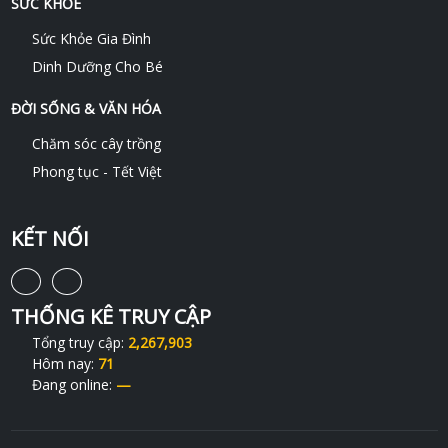
SỨC KHỎE
Sức Khỏe Gia Đình
Dinh Dưỡng Cho Bé
ĐỜI SỐNG & VĂN HÓA
Chăm sóc cây trồng
Phong tục - Tết Việt
KẾT NỐI
THỐNG KÊ TRUY CẬP
Tổng truy cập:
2,267,903
Hôm nay:
71
Đang online:
—