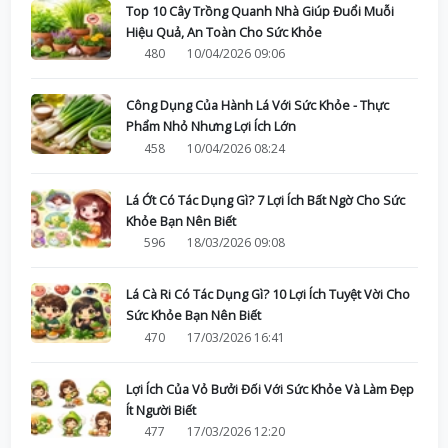
Top 10 Cây Trồng Quanh Nhà Giúp Đuổi Muỗi
Hiệu Quả, An Toàn Cho Sức Khỏe
480
10/04/2026 09:06
Công Dụng Của Hành Lá Với Sức Khỏe - Thực
Phẩm Nhỏ Nhưng Lợi Ích Lớn
458
10/04/2026 08:24
Lá Ớt Có Tác Dụng Gì? 7 Lợi Ích Bất Ngờ Cho Sức
Khỏe Bạn Nên Biết
596
18/03/2026 09:08
Lá Cà Ri Có Tác Dụng Gì? 10 Lợi Ích Tuyệt Vời Cho
Sức Khỏe Bạn Nên Biết
470
17/03/2026 16:41
Lợi Ích Của Vỏ Bưởi Đối Với Sức Khỏe Và Làm Đẹp
Ít Người Biết
477
17/03/2026 12:20