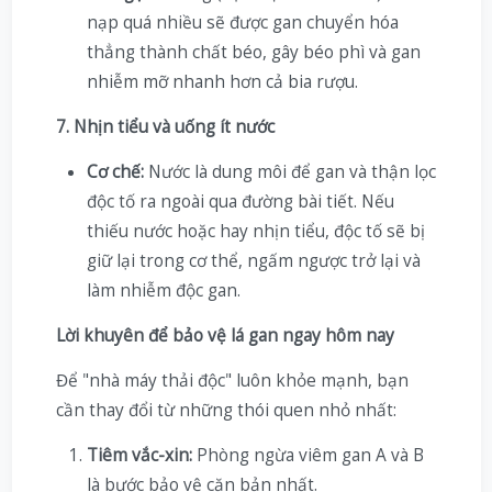
nạp quá nhiều sẽ được gan chuyển hóa
thẳng thành chất béo, gây béo phì và gan
nhiễm mỡ nhanh hơn cả bia rượu.
7. Nhịn tiểu và uống ít nước
Cơ chế:
Nước là dung môi để gan và thận lọc
độc tố ra ngoài qua đường bài tiết. Nếu
thiếu nước hoặc hay nhịn tiểu, độc tố sẽ bị
giữ lại trong cơ thể, ngấm ngược trở lại và
làm nhiễm độc gan.
Lời khuyên để bảo vệ lá gan ngay hôm nay
Để "nhà máy thải độc" luôn khỏe mạnh, bạn
cần thay đổi từ những thói quen nhỏ nhất:
Tiêm vắc-xin:
Phòng ngừa viêm gan A và B
là bước bảo vệ căn bản nhất.