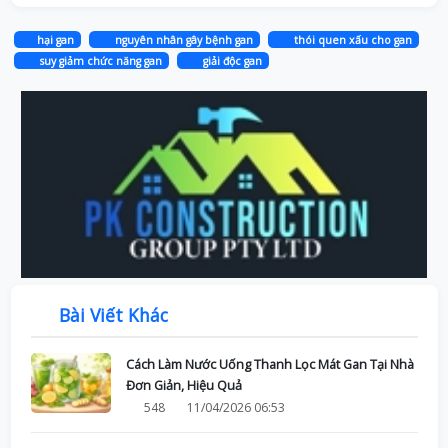
hại gan
nguyên nhân gây bệnh gan
thói quen xấu cho gan
suy giảm chức năng gan
giải độc gan
Bài Viết Khác
Cách Làm Nước Uống Thanh Lọc Mát Gan Tại Nhà
Đơn Giản, Hiệu Quả
548
11/04/2026 06:53