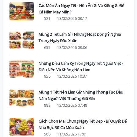
Các Món Ăn Ngày Tết - Nên Ăn Gì Và Kiêng Gì Để
Cả Năm May Mắn?
581
13/02/2026 08:17
Mùng 2 Tết Làm Gì? Những Hoạt Động Ý Nghĩa
Trong Ngày Đầu Xuân
655
13/02/2026 08:06
Những Điều Cấm Kỵ Trong Ngày Tết Người Việt -
Điều Nên Và Không Nên Làm
956
12/02/2026 10:37
Mùng 1 Tết Nên Làm Gì? Những Phong Tục Đầu
Năm Người Việt Thường Giữ Gìn
888
12/02/2026 07:48
Cách Chọn Mai Chưng Ngày Tết Đẹp - Bí Quyết Để
Nhà Rực Rỡ Cả Mùa Xuân
586
11/02/2026 17:01