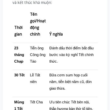
và kết thúc khá muộn:
Tên
gọi/Hoạt
Thời
động
gian
chính
Ý nghĩa
23
Tiễn ông
Đánh dấu thời điểm bắt đầu
tháng
Công ông
bước vào kỳ nghỉ Tết chính
Chạp
Táo
thức.
30 Tết
Lễ Tất
Bữa cơm sum họp cuối
niên
năm, tiễn biệt năm cũ, đón
giao thừa.
Mùng
Tết Cha
Ưu tiên chúc Tết bên nội,
1 Tết
thắp hương bàn thờ tổ tiên.