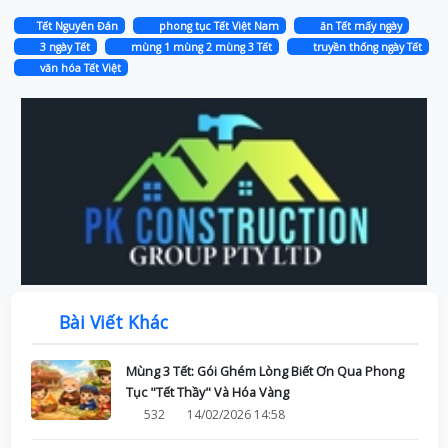
Tết Nguyên Đán
phong tục Tết Việt Nam
ăn Tết mấy ngày
3 ngày Tết
mùng 1 mùng 2 mùng 3 Tết
truyền thống ngày Tết
văn hóa Tết Việt
Bài Viết Khác
Mùng 3 Tết: Gói Ghém Lòng Biết Ơn Qua Phong
Tục "Tết Thầy" Và Hóa Vàng
532
14/02/2026 14:58