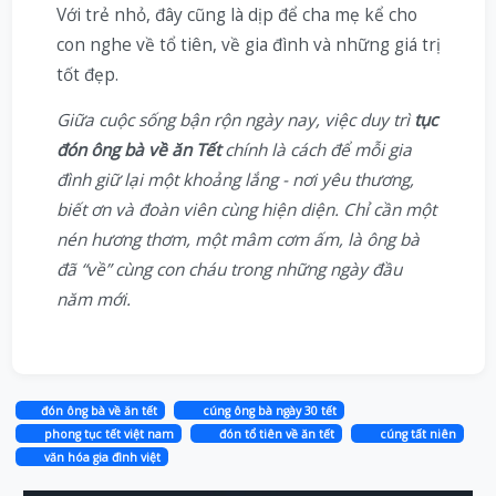
Với trẻ nhỏ, đây cũng là dịp để cha mẹ kể cho
con nghe về tổ tiên, về gia đình và những giá trị
tốt đẹp.
Giữa cuộc sống bận rộn ngày nay, việc duy trì
tục
đón ông bà về ăn Tết
chính là cách để mỗi gia
đình giữ lại một khoảng lắng - nơi yêu thương,
biết ơn và đoàn viên cùng hiện diện. Chỉ cần một
nén hương thơm, một mâm cơm ấm, là ông bà
đã “về” cùng con cháu trong những ngày đầu
năm mới.
đón ông bà về ăn tết
cúng ông bà ngày 30 tết
phong tục tết việt nam
đón tổ tiên về ăn tết
cúng tất niên
văn hóa gia đình việt