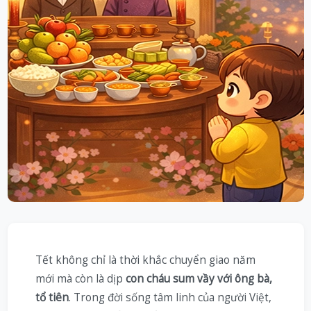
Tết không chỉ là thời khắc chuyển giao năm
mới mà còn là dịp
con cháu sum vầy với ông bà,
tổ tiên
. Trong đời sống tâm linh của người Việt,