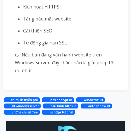
Kích hoạt HTTPS
Tăng bảo mật website
Cải thiện SEO
Tự động gia hạn SSL
👉 Nếu bạn đang vận hành website trên
Windows Server, đây chắc chắn là giải pháp tối
ưu nhất.
cài ssl iis miễn phí
let's encrypt iis
win-acme iis
ssl windows server
cấu hình https iis
auto renew ssl
chứng chỉ ssl free
iis https tutorial