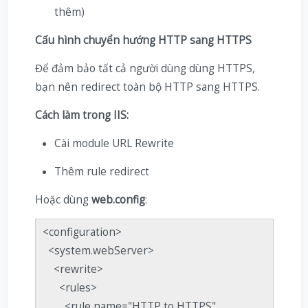
thêm)
Cấu hình chuyển hướng HTTP sang HTTPS
Để đảm bảo tất cả người dùng dùng HTTPS,
bạn nên redirect toàn bộ HTTP sang HTTPS.
Cách làm trong IIS:
Cài module URL Rewrite
Thêm rule redirect
Hoặc dùng
web.config
:
<configuration>
<system.webServer>
<rewrite>
<rules>
<rule name="HTTP to HTTPS"