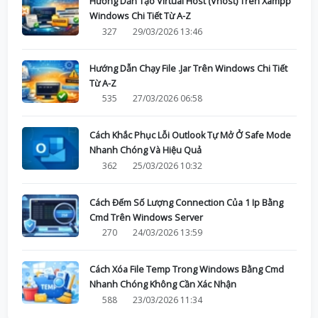
Hướng Dẫn Tạo Virtual Host (Vhost) Trên Xampp
Windows Chi Tiết Từ A-Z
327
29/03/2026 13:46
Hướng Dẫn Chạy File .Jar Trên Windows Chi Tiết
Từ A-Z
535
27/03/2026 06:58
Cách Khắc Phục Lỗi Outlook Tự Mở Ở Safe Mode
Nhanh Chóng Và Hiệu Quả
362
25/03/2026 10:32
Cách Đếm Số Lượng Connection Của 1 Ip Bằng
Cmd Trên Windows Server
270
24/03/2026 13:59
Cách Xóa File Temp Trong Windows Bằng Cmd
Nhanh Chóng Không Cần Xác Nhận
588
23/03/2026 11:34