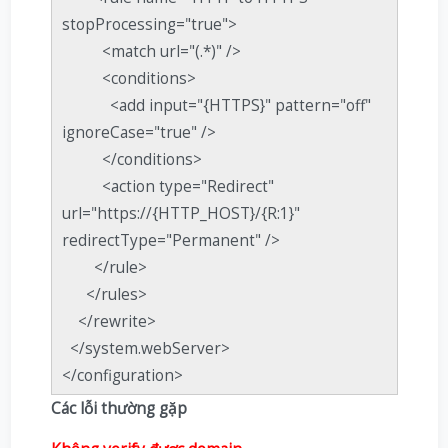
stopProcessing="true">
<match url="(.*)" />
<conditions>
<add input="{HTTPS}" pattern="off"
ignoreCase="true" />
</conditions>
<action type="Redirect"
url="https://{HTTP_HOST}/{R:1}"
redirectType="Permanent" />
</rule>
</rules>
</rewrite>
</system.webServer>
</configuration>
Các lỗi thường gặp