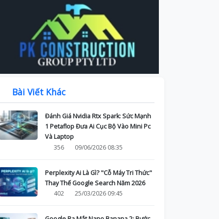
Bài Viết Khác
Đánh Giá Nvidia Rtx Spark: Sức Mạnh
1 Petaflop Đưa Ai Cục Bộ Vào Mini Pc
Và Laptop
356
09/06/2026 08:35
Perplexity Ai Là Gì? "Cỗ Máy Tri Thức"
Thay Thế Google Search Năm 2026
402
25/03/2026 09:45
Google Ra Mắt Nano Banana 2: Bước