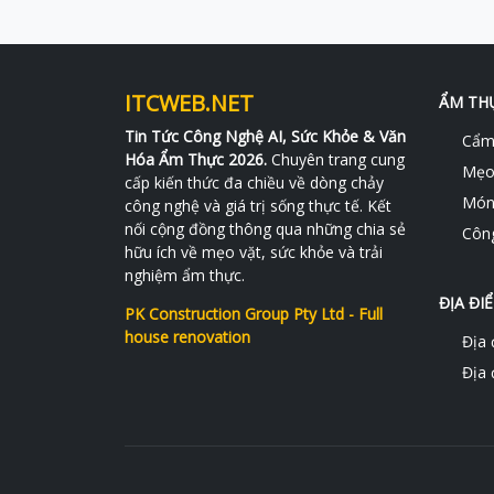
ITCWEB.NET
ẨM TH
Tin Tức Công Nghệ AI, Sức Khỏe & Văn
Cẩm 
Hóa Ẩm Thực 2026.
Chuyên trang cung
Mẹo
cấp kiến thức đa chiều về dòng chảy
Món
công nghệ và giá trị sống thực tế. Kết
nối cộng đồng thông qua những chia sẻ
Công
hữu ích về mẹo vặt, sức khỏe và trải
nghiệm ẩm thực.
ĐỊA ĐI
PK Construction Group Pty Ltd - Full
house renovation
Địa 
Địa 