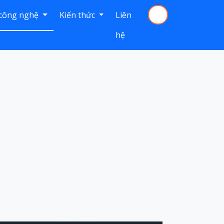
 công nghệ
Kiến thức
Liên
hệ