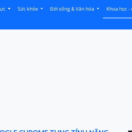
hực
Sức khỏe
Đời sống & Văn hóa
Khoa học -