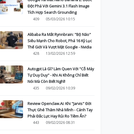
Đột Phá Với Gemini 3.1 Flash Image
Tích Hợp Search Grounding
409
05/03/2026 10:15
Alibaba Ra Mắt Rynnbrain: "Bộ Não"
Siêu Mạnh Cho Robot, Phá 16 Kỷ Lục
Thế Giới Và Vượt Mặt Google - Nvidia
428
13/02/2026 12:59
Autogpt Là Gì? Làm Quen Với "Cỗ Máy
Tự Duy Duy" - Khi Ai Không Chỉ Biết
Nói Mà Còn Biết Nghĩ!
435
09/02/2026 10:39
Review Openclaw.Ai: Khi "Jarvis" Đời
Thực Ghé Thăm Nhà Mình - Cánh Tay
Phải Đắc Lực Hay Rủi Ro Tiềm Ẩn?
443
09/02/2026 08:31