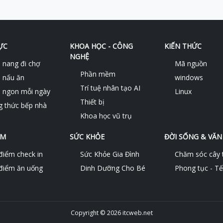
ỰC
KHOA HỌC - CÔNG
KIẾN THỨC
NGHỆ
nang đi chợ
Mã nguồn
Phần mềm
 nấu ăn
windows
Trí tuệ nhân tạo AI
 ngon mỗi ngày
Linux
Thiết bị
 thức bếp nhà
Khoa học vũ trụ
ỂM
SỨC KHỎE
ĐỜI SỐNG & VĂN
điểm check in
Sức Khỏe Gia Đình
Chăm sóc cây 
điểm ăn uống
Dinh Dưỡng Cho Bé
Phong tục - Tết
Copyright © 2026 itcweb.net