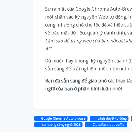
Sự ra mắt của Google Chrome Auto-Brow
một chân vào kỷ nguyên Web tự động. Int
công, nhường chỗ cho tốc độ và hiệu suấ
về bảo mật dữ liệu, quản lý danh tính, và
Làm sao để trang web của bạn nổi bật khi
AI?
Dù muốn hay không, kỷ nguyên của những
sẵn sàng để trải nghiệm một internet nơi 
Bạn đã sẵn sàng để giao phó các thao tác
nghĩ của bạn ở phần bình luận nhé!
Google Chrome Auto-browse
trình duyệt tự động
xu hướng công nghệ 2026
Cloudflare bot traffic.