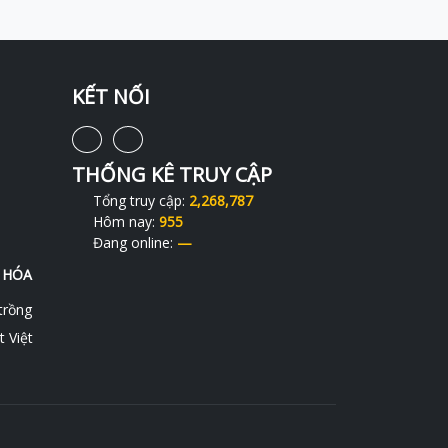
KẾT NỐI
THỐNG KÊ TRUY CẬP
Tổng truy cập:
2,268,787
Hôm nay:
955
Đang online:
—
 HÓA
trồng
 Việt