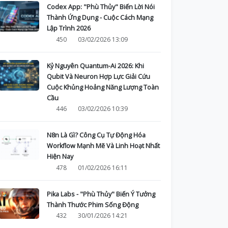
Codex App: "Phù Thủy" Biến Lời Nói
Thành Ứng Dụng - Cuộc Cách Mạng
Lập Trình 2026
450
03/02/2026 13:09
Kỷ Nguyên Quantum-Ai 2026: Khi
Qubit Và Neuron Hợp Lực Giải Cứu
Cuộc Khủng Hoảng Năng Lượng Toàn
Cầu
446
03/02/2026 10:39
N8n Là Gì? Công Cụ Tự Động Hóa
Workflow Mạnh Mẽ Và Linh Hoạt Nhất
Hiện Nay
478
01/02/2026 16:11
Pika Labs - "Phù Thủy" Biến Ý Tưởng
Thành Thước Phim Sống Động
432
30/01/2026 14:21