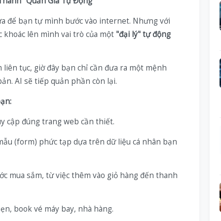
 Thành "Quản Gia Tự Động"
cửa để bạn tự mình bước vào internet. Nhưng với
 khoác lên mình vai trò của một
"đại lý" tự động
m liên tục, giờ đây bạn chỉ cần đưa ra một mệnh
ản. AI sẽ tiếp quản phần còn lại.
ạn:
y cập đúng trang web cần thiết.
mẫu (form) phức tạp dựa trên dữ liệu cá nhân bạn
ớc mua sắm, từ việc thêm vào giỏ hàng đến thanh
hẹn, book vé máy bay, nhà hàng.