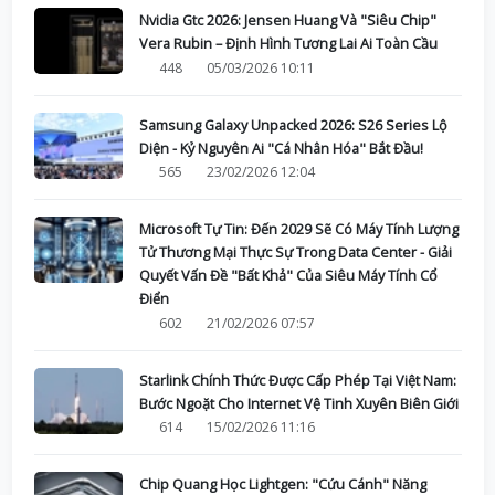
Nvidia Gtc 2026: Jensen Huang Và "Siêu Chip"
Vera Rubin – Định Hình Tương Lai Ai Toàn Cầu
448
05/03/2026 10:11
Samsung Galaxy Unpacked 2026: S26 Series Lộ
Diện - Kỷ Nguyên Ai "Cá Nhân Hóa" Bắt Đầu!
565
23/02/2026 12:04
Microsoft Tự Tin: Đến 2029 Sẽ Có Máy Tính Lượng
Tử Thương Mại Thực Sự Trong Data Center - Giải
Quyết Vấn Đề "Bất Khả" Của Siêu Máy Tính Cổ
Điển
602
21/02/2026 07:57
Starlink Chính Thức Được Cấp Phép Tại Việt Nam:
Bước Ngoặt Cho Internet Vệ Tinh Xuyên Biên Giới
614
15/02/2026 11:16
Chip Quang Học Lightgen: "Cứu Cánh" Năng