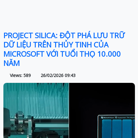
PROJECT SILICA: ĐỘT PHÁ LƯU TRỮ
DỮ LIỆU TRÊN THỦY TINH CỦA
MICROSOFT VỚI TUỔI THỌ 10.000
NĂM
Views: 589
26/02/2026 09:43