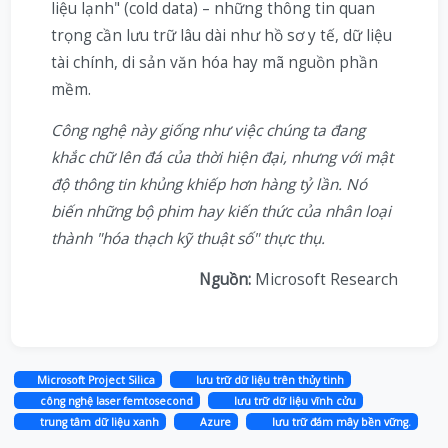
liệu lạnh" (cold data) – những thông tin quan
trọng cần lưu trữ lâu dài như hồ sơ y tế, dữ liệu
tài chính, di sản văn hóa hay mã nguồn phần
mềm.
Công nghệ này giống như việc chúng ta đang
khắc chữ lên đá của thời hiện đại, nhưng với mật
độ thông tin khủng khiếp hơn hàng tỷ lần. Nó
biến những bộ phim hay kiến thức của nhân loại
thành "hóa thạch kỹ thuật số" thực thụ.
Nguồn:
Microsoft Research
Microsoft Project Silica
lưu trữ dữ liệu trên thủy tinh
công nghệ laser femtosecond
lưu trữ dữ liệu vĩnh cửu
trung tâm dữ liệu xanh
Azure
lưu trữ đám mây bền vững.