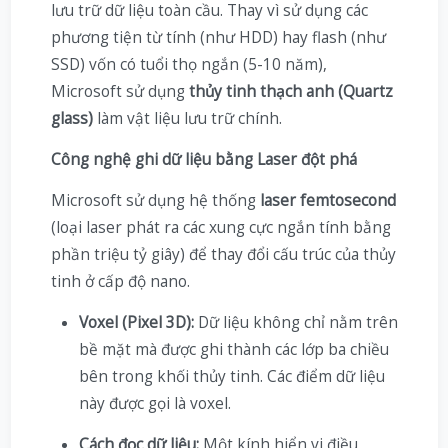
lưu trữ dữ liệu toàn cầu. Thay vì sử dụng các
phương tiện từ tính (như HDD) hay flash (như
SSD) vốn có tuổi thọ ngắn (5-10 năm),
Microsoft sử dụng
thủy tinh thạch anh (Quartz
glass)
làm vật liệu lưu trữ chính.
Công nghệ ghi dữ liệu bằng Laser đột phá
Microsoft sử dụng hệ thống
laser femtosecond
(loại laser phát ra các xung cực ngắn tính bằng
phần triệu tỷ giây) để thay đổi cấu trúc của thủy
tinh ở cấp độ nano.
Voxel (Pixel 3D):
Dữ liệu không chỉ nằm trên
bề mặt mà được ghi thành các lớp ba chiều
bên trong khối thủy tinh. Các điểm dữ liệu
này được gọi là voxel.
Cách đọc dữ liệu:
Một kính hiển vi điều