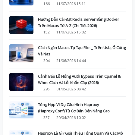
166
11/07/2026 15:11
Hướng Dẫn Cài Đặt Redis Server Bằng Docker
Trên Macos Từ A-Z (Chi Tiết 2026)
152
11/07/2026 15:02
Cách Ngăn Macos Tự Tạo File ._ Trên Usb, Ổ Cứng
Và Nas
304
21/06/2026 14:44
Cảnh Báo Lỗ Hổng Auth Bypass Trên Cpanel &
Whm: Cách Vá Lỗi Khẩn Cấp (2026)
295
01/05/2026 08:42
Tổng Hợp Ví Dụ Cấu Hình Haproxy
(Haproxy.Conf) Từ Cơ Bản Đến Nâng Cao
337
20/04/2026 10:02
Haproxy Là Gì? Giới Thiệu Tổng Quan Và Các Mô