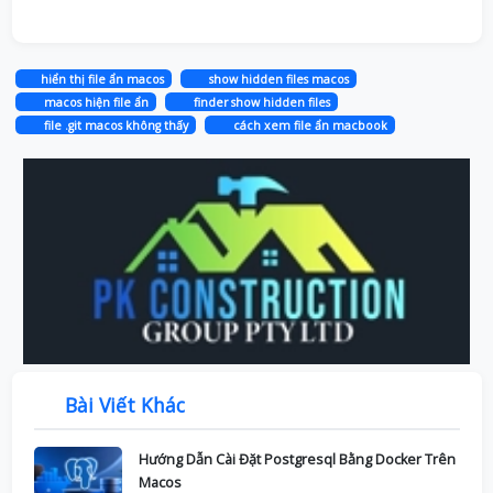
hiển thị file ẩn macos
show hidden files macos
macos hiện file ẩn
finder show hidden files
file .git macos không thấy
cách xem file ẩn macbook
Bài Viết Khác
Hướng Dẫn Cài Đặt Postgresql Bằng Docker Trên
Macos