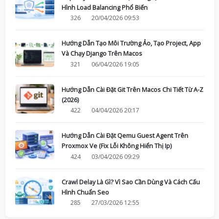
Hình Load Balancing Phổ Biến
326
20/04/2026 09:53
Hướng Dẫn Tạo Môi Trường Ảo, Tạo Project, App
Và Chạy Django Trên Macos
321
06/04/2026 19:05
Hướng Dẫn Cài Đặt Git Trên Macos Chi Tiết Từ A-Z
(2026)
422
04/04/2026 20:17
Hướng Dẫn Cài Đặt Qemu Guest Agent Trên
Proxmox Ve (Fix Lỗi Không Hiển Thị Ip)
424
03/04/2026 09:29
Crawl Delay Là Gì? Vì Sao Cần Dùng Và Cách Cấu
Hình Chuẩn Seo
285
27/03/2026 12:55