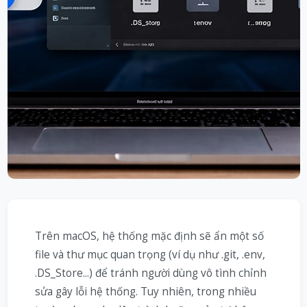
Trên macOS, hệ thống mặc định sẽ ẩn một số
file và thư mục quan trọng (ví dụ như .git, .env,
.DS_Store...) để tránh người dùng vô tình chỉnh
sửa gây lỗi hệ thống. Tuy nhiên, trong nhiều