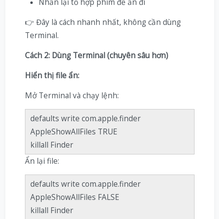
Nhấn lại tổ hợp phím để ẩn đi
👉 Đây là cách nhanh nhất, không cần dùng
Terminal.
Cách 2: Dùng Terminal (chuyên sâu hơn)
Hiển thị file ẩn:
Mở Terminal và chạy lệnh:
defaults write com.apple.finder
AppleShowAllFiles TRUE
killall Finder
Ẩn lại file:
defaults write com.apple.finder
AppleShowAllFiles FALSE
killall Finder